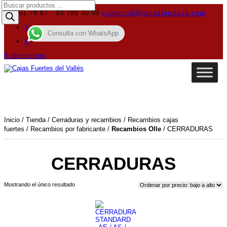
Búsqueda
de
619 01 78 67 - 93 789 40 04
comercial@arcasterrassa.com
productos
X
Consulta con WhatsApp
X
0 elementos
Inicio
/
Tienda
/
Cerraduras y recambios
/
Recambios cajas
fuertes
/
Recambios por fabricante
/
Recambios Olle
/ CERRADURAS
CERRADURAS
Mostrando el único resultado