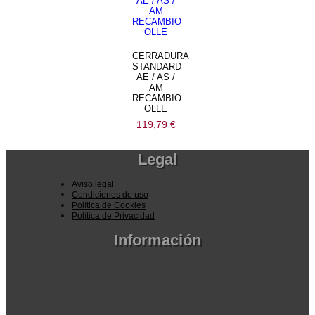
CERRADURA
STANDARD
AE / AS /
AM
RECAMBIO
OLLE
119,79
€
Legal
Aviso legal
Condiciones de uso
Política de Cookies
Política de Privacidad
Información
Pedidos por la pagina web
Pedido por teléfono o email
Envío y garantia
Pago seguro