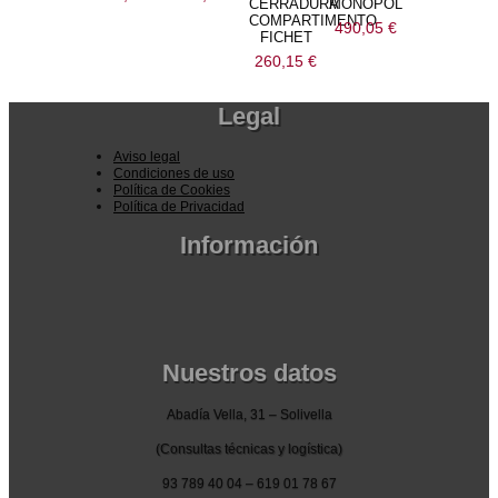
CERRADURA
MONOPOL
COMPARTIMENTO
490,05
€
FICHET
260,15
€
Legal
Aviso legal
Condiciones de uso
Política de Cookies
Política de Privacidad
Información
Pedidos por la pagina web
Pedido por teléfono o email
Envío y garantia
Pago seguro
Nuestros datos
Abadía Vella, 31 – Solivella
(Consultas técnicas y logística)
93 789 40 04 – 619 01 78 67