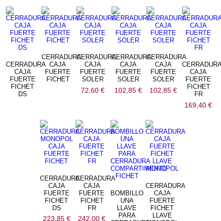
precio:
bajo
a
alto
CERRADURA
CERRADURA
CERRADURA
CERRADURA
CERRADURA
CAJA
CAJA
CAJA
CAJA
CERRADUR
CAJA
FUERTE
FUERTE
FUERTE
FUERTE
CAJA
FUERTE
FICHET
SOLER
SOLER
SOLER
FUERTE
FICHET
FICHET
72,60
€
102,85
€
102,85
€
DS
FR
169,40
€
CERRADURA
CERRADURA
CAJA
CAJA
CERRADURA
FUERTE
FUERTE
BOMBILLO
CAJA
FICHET
FICHET
UNA
FUERTE
DS
FR
LLAVE
FICHET
PARA
LLAVE
223,85
€
242,00
€