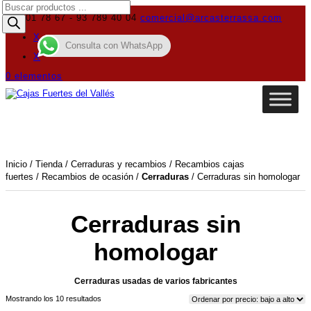
Búsqueda
de
619 01 78 67 - 93 789 40 04
comercial@arcasterrassa.com
productos
X
Consulta con WhatsApp
X
0 elementos
Inicio
/
Tienda
/
Cerraduras y recambios
/
Recambios cajas
fuertes
/
Recambios de ocasión
/
Cerraduras
/ Cerraduras sin homologar
Cerraduras sin
homologar
Cerraduras usadas de varios fabricantes
Ordenado
Mostrando los 10 resultados
por