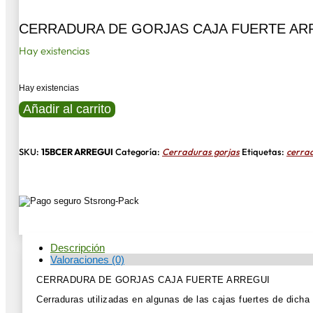
CERRADURA DE GORJAS CAJA FUERTE AR
Hay existencias
Hay existencias
CERRADURA
Añadir al carrito
DE
GORJAS
CAJA
FUERTE
SKU:
15BCER ARREGUI
Categoría:
Cerraduras gorjas
Etiquetas:
cerra
ARREGUI
cantidad
Descripción
Valoraciones (0)
CERRADURA DE GORJAS CAJA FUERTE ARREGUI
Cerraduras utilizadas en algunas de las cajas fuertes de dicha