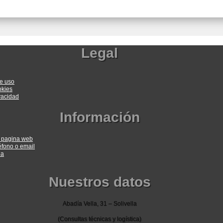
Legal
e uso
okies
ivacidad
Información
a pagina web
éfono o email
ia
Nuestros datos
Abadía Vella, 31 – Solivella
(Consultas técnicas y logística)