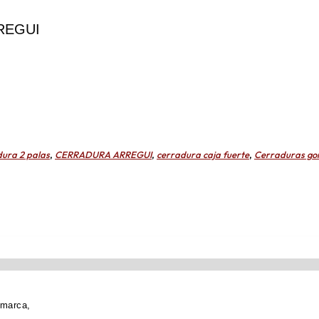
REGUI
dura 2 palas
,
CERRADURA ARREGUI
,
cerradura caja fuerte
,
Cerraduras go
 marca,