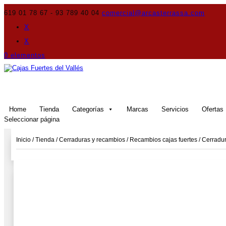
619 01 78 67 - 93 789 40 04
comercial@arcasterrassa.com
X
X
0 elementos
Home
Tienda
Categorías
Marcas
Servicios
Ofertas
Seleccionar página
Inicio
/
Tienda
/
Cerraduras y recambios
/
Recambios cajas fuertes
/
Cerradur