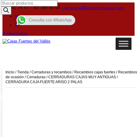
Búsqueda
de
619 01 78 67 - 93 789 40 04
comercial@arcasterrassa.com
productos
X
Consulta con WhatsApp
X
0 elementos
Inicio
/
Tienda
/
Cerraduras y recambios
/
Recambios cajas fuertes
/
Recambios
de ocasión
/
Cerraduras
/
CERRADURAS CAJAS MUY ANTIGUAS
/
CERRADURA CAJA FUERTE ARISO 2 PALAS