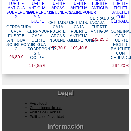
CERRADURA
CERRADURA
CERRADURA
CAJA
CERRADURA
CAJA
CAJA
FUERTE
CAJA
CERRADURA
FUERTE
FUERTE
ANTIGUA
COMBINA
FUERTE
CAJA
ARCAS
ANTIGUA
CAJA
272,25
€
ANTIGUA
FUERTE
INBULNERABLE
SOBREPONER
FUERTE
SOBREPONER
ANTIGUA
FICHET
157,30
€
169,40
€
2
SOBREPONER
BAUCHET
SIN
CON
96,80
€
GOLPE
CERRADU
114,95
€
387,20
€
Legal
Aviso legal
Condiciones de uso
Política de Cookies
Política de Privacidad
Información