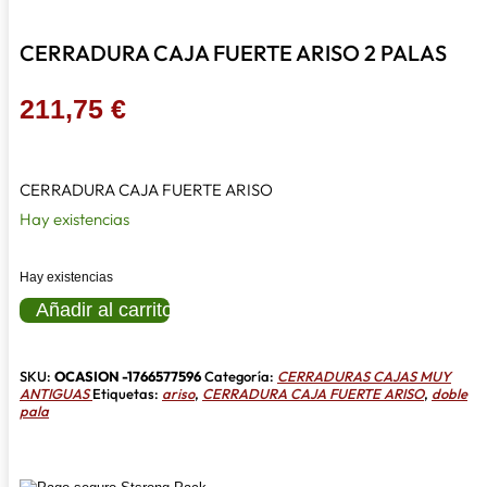
CERRADURA CAJA FUERTE ARISO 2 PALAS
211,75
€
CERRADURA CAJA FUERTE ARISO
Hay existencias
Hay existencias
CERRADURA
Añadir al carrito
CAJA
FUERTE
ARISO
2
SKU:
OCASION -1766577596
Categoría:
CERRADURAS CAJAS MUY
PALAS
ANTIGUAS
Etiquetas:
ariso
,
CERRADURA CAJA FUERTE ARISO
,
doble
cantidad
pala