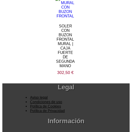
SOLER
CON
BUZON
FRONTAL
MURAL |
CAJA
FUERTE
DE
SEGUNDA
MANO
302,50
€
Legal
Aviso legal
Condiciones de uso
Política de Cookies
Política de Privacidad
Información
Pedidos por la pagina web