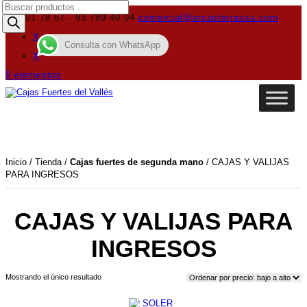
Búsqueda
de
619 01 78 67 - 93 789 40 04
comercial@arcasterrassa.com
productos
X
Consulta con WhatsApp
X
0 elementos
Inicio
/
Tienda
/
Cajas fuertes de segunda mano
/ CAJAS Y VALIJAS
PARA INGRESOS
CAJAS Y VALIJAS PARA
INGRESOS
Mostrando el único resultado