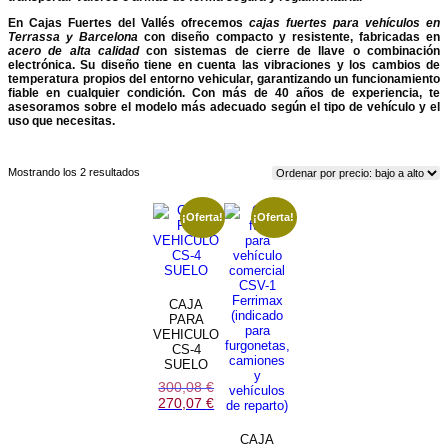
En Cajas Fuertes del Vallés ofrecemos
cajas fuertes para vehículos en
Terrassa y Barcelona
con diseño compacto y resistente, fabricadas en
acero de alta calidad
con sistemas de cierre de llave o combinación
electrónica. Su diseño tiene en cuenta las vibraciones y los cambios de
temperatura propios del entorno vehicular, garantizando un funcionamiento
fiable en cualquier condición. Con más de 40 años de experiencia, te
asesoramos sobre el modelo más adecuado según el tipo de vehículo y el
uso que necesitas.
Ordenado
Mostrando los 2 resultados
por
precio:
bajo
¡Oferta!
¡Oferta!
a
alto
CAJA
PARA
VEHICULO
CS-4
SUELO
El
300,08
€
precio
El
270,07
€
original
precio
era:
actual
300,08 €.
es:
CAJA
270,07 €.