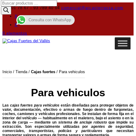
Búsqueda
de
619 01 78 67 - 93 789 40 04
comercial@arcasterrassa.com
productos
X
Consulta con WhatsApp
X
0 elementos
Inicio
/
Tienda
/
Cajas fuertes
/ Para vehiculos
Para vehiculos
Las
cajas fuertes para vehículos
están diseñadas para proteger objetos de
valor, documentación, efectivo o armas de fuego dentro de furgonetas,
coches, camiones y vehículos profesionales. Se instalan de forma fija en el
interior del vehículo — habitualmente en el maletero, bajo el asiento o en la
zona de carga — mediante un
sistema de anclaje robusto
que impide su
extracción. Son especialmente utilizadas por
agentes de seguridad,
comerciales, transportistas, policías y particulares
que necesitan
transportar valores o armas de forma segura y reglamentaria.