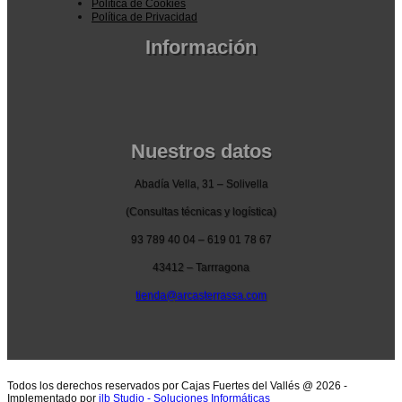
Política de Cookies
Política de Privacidad
Información
Pedidos por la pagina web
Pedido por teléfono o email
Envío y garantia
Pago seguro
Nuestros datos
Abadía Vella, 31 – Solivella
(Consultas técnicas y logística)
93 789 40 04 – 619 01 78 67
43412 – Tarrragona
tienda@arcasterrassa.com
Todos los derechos reservados por Cajas Fuertes del Vallés @ 2026 -
Implementado por
jlb Studio - Soluciones Informáticas