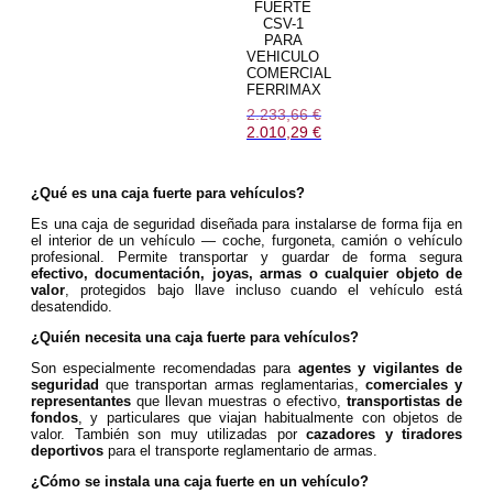
FUERTE
CSV-1
PARA
VEHICULO
COMERCIAL
FERRIMAX
2.233,66
€
El
2.010,29
€
precio
El
original
precio
era:
actual
2.233,66 €.
es:
¿Qué es una caja fuerte para vehículos?
2.010,29 €.
Es una caja de seguridad diseñada para instalarse de forma fija en
el interior de un vehículo — coche, furgoneta, camión o vehículo
profesional. Permite transportar y guardar de forma segura
efectivo, documentación, joyas, armas o cualquier objeto de
valor
, protegidos bajo llave incluso cuando el vehículo está
desatendido.
¿Quién necesita una caja fuerte para vehículos?
Son especialmente recomendadas para
agentes y vigilantes de
seguridad
que transportan armas reglamentarias,
comerciales y
representantes
que llevan muestras o efectivo,
transportistas de
fondos
, y particulares que viajan habitualmente con objetos de
valor. También son muy utilizadas por
cazadores y tiradores
deportivos
para el transporte reglamentario de armas.
¿Cómo se instala una caja fuerte en un vehículo?