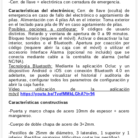
-Cerr. de llave + electrónica con cerradura de emergencia.
Características del electrónico
:
Cerr. de llave (oculta) de
emergencia en caso de fallo del electrónico o agotamiento de
pilas. Alimentación con 4 pilas AA en el interior. Toma exterior
en el teclado para pila de 9V en caso agotamiento de pilas.
Posibles opciones a configurar:
9 códigos de usuario
distintos. Retardo y ventana de apertura de 0 a 99 minutos.
Bloqueo horario (requiere el móvil). Activar o desactivar la luz
interior, sonidos o el Bluetooth. Apertura por coacción por
código (requiere abrir la caja con el móvil) o utilizar el
accesorio Interface Alarma (opcional no incluido) que se
conecta mediante cable a la centralita de alarma (señal
NC/NA).
Tecnología Bluetooth:
Mediante la aplicación Ocluc y un
dispositivo Android o iOS con conexión Bluetooth 4.0 en
adelante, se puede visualizar el historial / auditoria de
aperturas, configurar todos los parametros de configuración y
abrir la caja fuerte.
Video utilización
de la aplicación
móvil
https://youtu.be/TvefMMkLGhA?t=94
Características constructivas
-Puerta y marco chapa de acero 10mm de espesor + acero
manganeso.
-Cuerpo de doble chapa de acero de 3+2mm.
-Pestillos de 25mm de diámetro, 3 laterales, 1 superior y 1
inferior. Pestillos giratorios (dificultan cortar los pestillos)