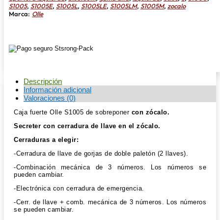
S1005
,
S1005E
,
S1005L
,
S1005LE
,
S1005LM
,
S1005M
,
zocalo
Marca:
Olle
Descripción
Información adicional
Valoraciones (0)
Caja fuerte Olle S1005 de sobreponer
con zócalo.
Secreter con cerradura de llave en el zócalo.
Cerraduras a elegir:
-Cerradura de llave de gorjas de doble paletón (2 llaves).
-Combinación mecánica de 3 números. Los números se
pueden cambiar.
-Electrónica con cerradura de emergencia.
-Cerr. de llave + comb. mecánica de 3 números. Los números
se pueden cambiar.