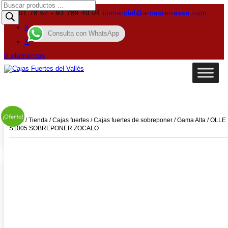
Búsqueda
de
619 01 78 67 - 93 789 40 04
comercial@arcasterrassa.com
productos
X
Consulta con WhatsApp
X
0 elementos
¡Oferta!
Inicio
/
Tienda
/
Cajas fuertes
/
Cajas fuertes de sobreponer
/
Gama Alta
/ OLLE
S1005 SOBREPONER ZOCALO