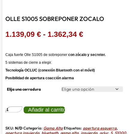
OLLE S1005 SOBREPONER ZOCALO
Rango
1.139,09
€
-
1.362,34
€
de
precios:
Caja fuerte Olle S1005 de sobreponer
con zócalo y secreter.
desde
5 sistemas de cierre a elegir.
1.139,09 €
Tecnología OCLUC (conexión Bluetooth con el móvil)
hasta
Posibilidad de apertura coacción alarma
1.362,34 €
Elija una cerradura
OLLE
Añadir al carrito
S1005
SOBREPONER
ZOCALO
cantidad
SKU:
N/D
Categoría:
Gama Alta
Etiquetas:
apertura esquerra
,
apertura izquierda
,
bluetooth
,
gama alta
,
izquierda
,
ocluc
,
S
,
S1000
,