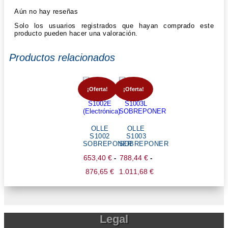
Aún no hay reseñas
Solo los usuarios registrados que hayan comprado este
producto pueden hacer una valoración.
Productos relacionados
¡Oferta!
¡Oferta!
OLLE
OLLE
S1002
S1003
SOBREPONER
SOBREPONER
653,40
€
788,44
€
-
-
Rango
876,65
€
1.011,68
€
de
Rango
precios:
de
desde
precios:
Legal
653,40 €
desde