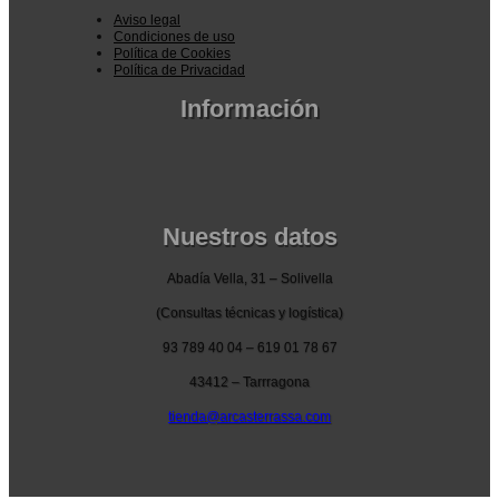
hasta
788,44 €
Aviso legal
Condiciones de uso
876,65 €
hasta
Política de Cookies
Política de Privacidad
1.011,68 €
Información
Pedidos por la pagina web
Pedido por teléfono o email
Envío y garantia
Pago seguro
Nuestros datos
Abadía Vella, 31 – Solivella
(Consultas técnicas y logística)
93 789 40 04 – 619 01 78 67
43412 – Tarrragona
tienda@arcasterrassa.com