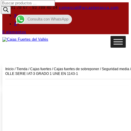
Búsqueda
de
619 01 78 67 - 93 789 40 04
comercial@arcasterrassa.com
productos
X
Consulta con WhatsApp
X
0 elementos
Inicio
/
Tienda
/
Cajas fuertes
/
Cajas fuertes de sobreponer
/
Seguridad media
/
OLLE SERIE I AT-3 GRADO 1 UNE EN 1143-1