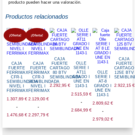
producto pueden hacer una valoración.
Productos relacionados
¡Oferta!
¡Oferta!
CAJA
CAJA
OLLE
CAJA
CAJA
FUERTE
FUERTE
SERIE I
FUERTE
FUERTE
CARTAGO
CARTAGO
AT11
OLLE
FERRIMAX
FERRIMAX
80 BTV
125E BTV
GRADO I
SERIE I
CFR-1
CFR-3
SEMIBLINDADA
SEMIBLI
UNE EN
AT-8
SEMIBLINDADA
SEMIBLINDADA
2.292,95
€
2.922,15
€
1143-1
GRADO I
NIVEL I
NIVEL I
UNE EN
FERRIMAX
FERRIMAX
2.515,59
€
1143-1
1.307,89
€
2.129,00
€
-
2.809,62
€
-
-
2.684,99
€
-
1.476,68
€
2.297,79
€
Rango
2.979,02
€
Rango
Rango
de
Rango
de
de
precios:
de