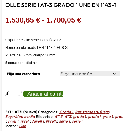
OLLE SERIE I AT-3 GRADO 1 UNE EN 1143-1
Rango
1.530,65
€
-
1.700,05
€
de
precios:
Caja fuerte Olle serie I tamaño AT-3.
desde
Homologada grado I EN 1143-1 ECB·S.
1.530,65 €
Puerta de 12mm, cuerpo 50mm.
hasta
5 cerraduras distintas.
1.700,05 €
Elija una cerradura
OLLE
Añadir al carrito
SERIE
I
AT-
3
SKU:
AT3L(Nueva)
Categorías:
Grado 1
,
Resistentes al fuego
,
GRADO
Seguridad media
Etiquetas:
AT-3
,
AT3
,
grado 1
,
grado I
,
grau 1
,
grau
1
I
,
nivel 1
,
nivel I
,
Nivell 1
,
Nivell I
,
serie 1
,
serie I
UNE
Marca:
Olle
EN