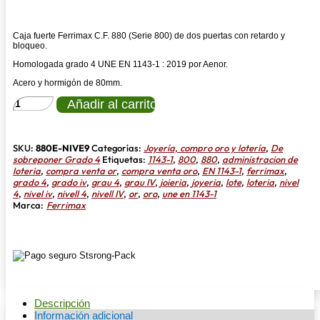
precio
precio
original
actual
Caja fuerte Ferrimax C.F. 880 (Serie 800) de dos puertas con retardo y
era:
es:
bloqueo.
12.521,08 €.
11.268,97 €.
Homologada grado 4 UNE EN 1143-1 : 2019 por Aenor.
Acero y hormigón de 80mm.
FERRIMAX
Añadir al carrito
C.F.
880
GRADO
IV
SKU:
880E-NIVE9
Categorías:
Joyería, compro oro y lotería
,
De
UNE
sobreponer Grado 4
Etiquetas:
1143-1
,
800
,
880
,
administracion de
EN
loteria
,
compra venta or
,
compra venta oro
,
EN 1143-1
,
ferrimax
,
1143-
grado 4
,
grado iv
,
grau 4
,
grau IV
,
joieria
,
joyeria
,
lote
,
loteria
,
nivel
1
4
,
nivel iv
,
nivell 4
,
nivell IV
,
or
,
oro
,
une en 1143-1
cantidad
Marca:
Ferrimax
Descripción
Información adicional