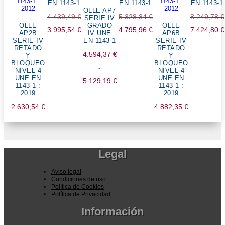
EN 1143-1
EN 1143-1
EN 1143-1
OLLE AP7
4.439,49
€
5.328,84
€
8.249,78
€
SERIE IV
OLLE
GRADO
OLLE
El
3.995,54
€
El
4.795,96
€
El
7.424,80
€
AP2B
IV UNE
AP6B
SERIE IV
EN 1143-1
SERIE IV
precio
El
precio
El
precio
El
RETADO
RETADO
4.594,37
€
original
precio
original
precio
original
preci
Y
Y
BLOQUEO
BLOQUEO
-
era:
actual
era:
actual
era:
actua
NIVEL 4
NIVEL 4
UNE EN
UNE EN
5.129,19
€
4.439,49 €.
es:
5.328,84 €.
es:
8.249,78 €.
es:
1143-1 :
1143-1 :
2019
2019
Rango
3.995,54 €.
4.795,96 €.
7.424,
2.630,54
€
de
4.882,35
€
precios:
desde
4.594,37 €
Legal
hasta
5.129,19 €
Aviso legal
Condiciones de uso
Política de Cookies
Política de Privacidad
Información