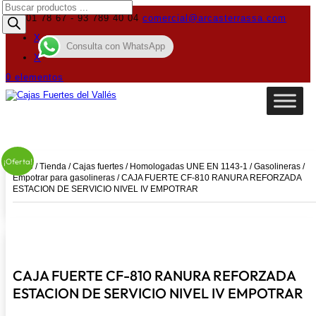
Búsqueda
de
619 01 78 67 - 93 789 40 04
comercial@arcasterrassa.com
productos
X
Consulta con WhatsApp
X
0 elementos
¡Oferta!
Inicio
/
Tienda
/
Cajas fuertes
/
Homologadas UNE EN 1143-1
/
Gasolineras
/
Empotrar para gasolineras
/ CAJA FUERTE CF-810 RANURA REFORZADA
ESTACION DE SERVICIO NIVEL IV EMPOTRAR
CAJA FUERTE CF-810 RANURA REFORZADA
ESTACION DE SERVICIO NIVEL IV EMPOTRAR