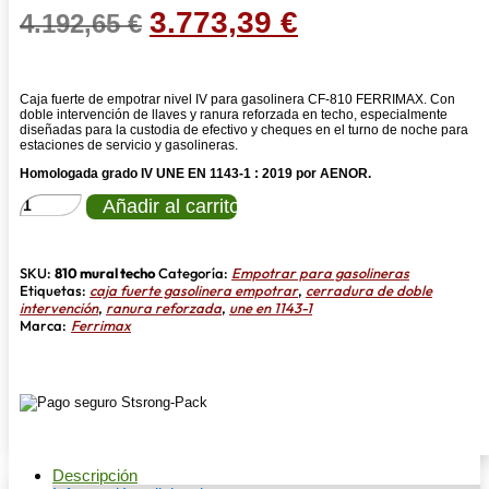
El
El
3.773,39
€
4.192,65
€
precio
precio
original
actual
Caja fuerte de empotrar nivel IV para gasolinera CF-810 FERRIMAX. Con
era:
es:
doble intervención de llaves y ranura reforzada en techo, especialmente
diseñadas para la custodia de efectivo y cheques en el turno de noche para
4.192,65 €.
3.773,39 €.
estaciones de servicio y gasolineras.
Homologada grado IV UNE EN 1143-1 : 2019 por AENOR.
CAJA
Añadir al carrito
FUERTE
CF-
810
RANURA
SKU:
810 mural techo
Categoría:
Empotrar para gasolineras
REFORZADA
Etiquetas:
caja fuerte gasolinera empotrar
,
cerradura de doble
ESTACION
intervención
,
ranura reforzada
,
une en 1143-1
DE
Marca:
Ferrimax
SERVICIO
NIVEL
IV
EMPOTRAR
cantidad
Descripción