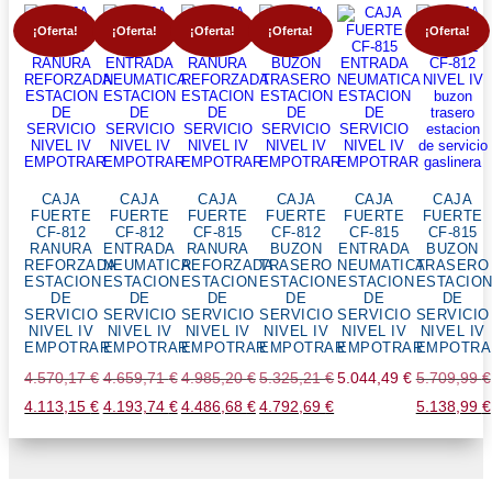
¡Oferta!
¡Oferta!
¡Oferta!
¡Oferta!
¡Oferta!
CAJA
CAJA
CAJA
CAJA
CAJA
CAJA
FUERTE
FUERTE
FUERTE
FUERTE
FUERTE
FUERTE
CF-812
CF-812
CF-815
CF-812
CF-815
CF-815
RANURA
ENTRADA
RANURA
BUZON
ENTRADA
BUZON
REFORZADA
NEUMATICA
REFORZADA
TRASERO
NEUMATICA
TRASERO
ESTACION
ESTACION
ESTACION
ESTACION
ESTACION
ESTACIO
DE
DE
DE
DE
DE
DE
SERVICIO
SERVICIO
SERVICIO
SERVICIO
SERVICIO
SERVICIO
NIVEL IV
NIVEL IV
NIVEL IV
NIVEL IV
NIVEL IV
NIVEL IV
EMPOTRAR
EMPOTRAR
EMPOTRAR
EMPOTRAR
EMPOTRAR
EMPOTRA
4.570,17
€
4.659,71
€
4.985,20
€
5.325,21
€
5.044,49
€
5.709,99
€
El
4.113,15
€
El
4.193,74
€
El
4.486,68
€
El
4.792,69
€
El
5.138,99
€
precio
El
precio
El
precio
El
precio
El
precio
El
original
precio
original
precio
original
precio
original
precio
original
preci
era:
actual
era:
actual
era:
actual
era:
actual
era:
actua