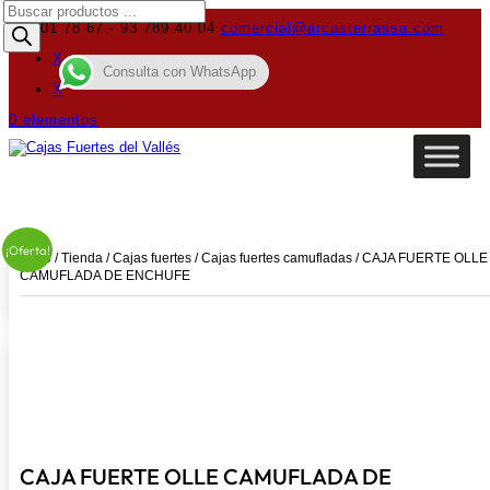
Búsqueda
de
619 01 78 67 - 93 789 40 04
comercial@arcasterrassa.com
productos
X
Consulta con WhatsApp
X
0 elementos
¡Oferta!
Inicio
/
Tienda
/
Cajas fuertes
/
Cajas fuertes camufladas
/ CAJA FUERTE OLLE
CAMUFLADA DE ENCHUFE
CAJA FUERTE OLLE CAMUFLADA DE