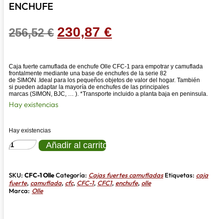
ENCHUFE
El
El
230,87
€
256,52
€
precio
precio
original
actual
Caja fuerte camuflada de enchufe Olle CFC-1 para empotrar y camuflada
era:
es:
frontalmente mediante una base de enchufes de la serie 82
de SIMON .Ideal para los pequeños objetos de valor del hogar. También
256,52 €.
230,87 €.
si pueden adaptar la mayoría de enchufes de las principales
marcas (SIMON, BJC, … ).
*Transporte incluido a planta baja en peninsula.
Hay existencias
Hay existencias
CAJA
Añadir al carrito
FUERTE
OLLE
CAMUFLADA
DE
SKU:
CFC-1 Olle
Categoría:
Cajas fuertes camufladas
Etiquetas:
caja
ENCHUFE
fuerte
,
camuflada
,
cfc
,
CFC-1
,
CFC1
,
enchufe
,
olle
cantidad
Marca:
Olle