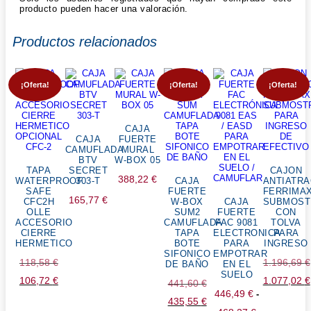
producto pueden hacer una valoración.
Productos relacionados
¡Oferta!
¡Oferta!
¡Oferta!
CAJA
CAJA
FUERTE
CAMUFLADA
MURAL
BTV
W-BOX 05
TAPA
SECRET
CAJON
388,22
€
WATERPROOF
303-T
CAJA
ANTIATR
SAFE
FUERTE
FERRIMA
165,77
€
CFC2H
W-BOX
CAJA
SUBMOST
OLLE
SUM2
FUERTE
CON
ACCESORIO
CAMUFLADA
FAC 9081
TOLVA
CIERRE
TAPA
ELECTRONICA
PARA
HERMETICO
BOTE
PARA
INGRESO
SIFONICO
EMPOTRAR
El
118,58
€
1.196,69
€
DE BAÑO
EN EL
SUELO
precio
106,72
€
El
El
1.077,02
€
El
441,60
€
446,49
€
-
original
precio
precio
El
precio
435,55
€
El