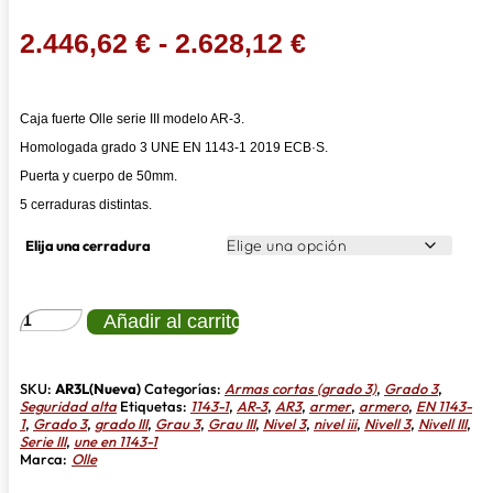
Rango
2.446,62
€
-
2.628,12
€
de
precios:
Caja fuerte Olle serie III modelo AR-3.
desde
Homologada grado 3 UNE EN 1143-1 2019 ECB·S.
2.446,62 €
Puerta y cuerpo de 50mm.
hasta
5 cerraduras distintas.
2.628,12 €
Elija una cerradura
OLLE
Añadir al carrito
SERIE
III
AR-
3
SKU:
AR3L(Nueva)
Categorías:
Armas cortas (grado 3)
,
Grado 3
,
GRADO
Seguridad alta
Etiquetas:
1143-1
,
AR-3
,
AR3
,
armer
,
armero
,
EN 1143-
III
1
,
Grado 3
,
grado III
,
Grau 3
,
Grau III
,
Nivel 3
,
nivel iii
,
Nivell 3
,
Nivell III
,
UNE
Serie III
,
une en 1143-1
EN
Marca:
Olle
1143-