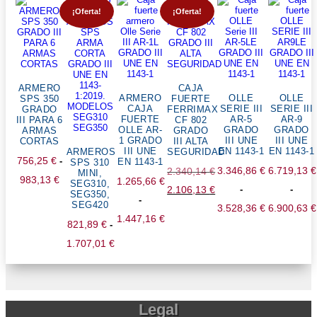
¡Oferta!
¡Oferta!
ARMERO
CAJA
ARMERO
OLLE
OLLE
SPS 350
FUERTE
CAJA
SERIE III
SERIE III
GRADO
FERRIMAX
FUERTE
AR-5
AR-9
III PARA 6
CF 802
OLLE AR-
GRADO
GRADO
ARMAS
GRADO
1 GRADO
III UNE
III UNE
CORTAS
III ALTA
III UNE
EN 1143-1
EN 1143-1
ARMEROS
SEGURIDAD
756,25
€
-
EN 1143-1
SPS 310
3.346,86
€
6.719,13
€
2.340,14
€
MINI,
Rango
983,13
€
1.265,66
€
SEG310,
El
2.106,13
€
-
-
SEG350,
de
-
SEG420
precio
El
3.528,36
€
6.900,63
€
precios:
1.447,16
€
821,89
€
-
original
precio
Rango
Rang
desde
Rango
1.707,01
€
era:
actual
de
de
756,25 €
de
Rango
2.340,14 €.
es:
precios:
preci
hasta
precios:
de
2.106,13 €.
desde
desd
983,13 €
desde
precios:
3.346,86 €
6.719,
Legal
1.265,66 €
desde