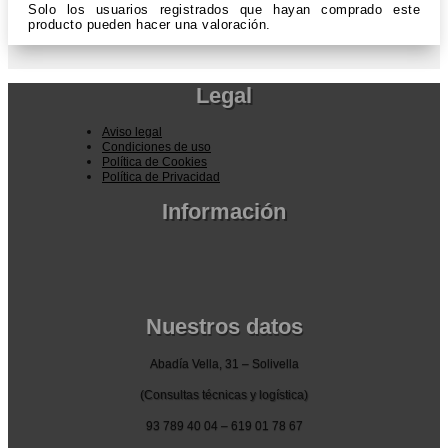
Solo los usuarios registrados que hayan comprado este
producto pueden hacer una valoración.
Legal
Aviso legal
Condiciones de uso
Política de Cookies
Política de Privacidad
Información
Pedidos por la pagina web
Pedido por teléfono o email
Envío y garantia
Pago seguro
Nuestros datos
Abadía Vella, 31 – Solivella
(Consultas técnicas y logística)
93 789 40 04 – 619 01 78 67