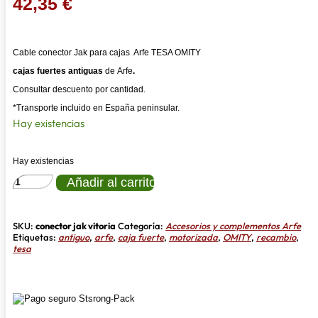
42,35
€
Cable conector Jak para cajas Arfe TESA OMITY
cajas fuertes antiguas
de Arfe
.
Consultar descuento por cantidad.
*Transporte incluido en España peninsular.
Hay existencias
Hay existencias
CABLE
Añadir al carrito
CONECTOR
JAK
PARA
CAJAS
SKU:
conector jak vitoria
Categoría:
Accesorios y complementos Arfe
ARFE
Etiquetas:
antiguo
,
arfe
,
caja fuerte
,
motorizada
,
OMITY
,
recambio
,
TESA
tesa
OMITY
cantidad