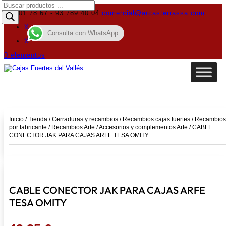
Búsqueda
de
619 01 78 67 - 93 789 40 04
comercial@arcasterrassa.com
productos
X
Consulta con WhatsApp
X
0 elementos
Inicio
/
Tienda
/
Cerraduras y recambios
/
Recambios cajas fuertes
/
Recambios
por fabricante
/
Recambios Arfe
/
Accesorios y complementos Arfe
/ CABLE
CONECTOR JAK PARA CAJAS ARFE TESA OMITY
CABLE CONECTOR JAK PARA CAJAS ARFE
TESA OMITY