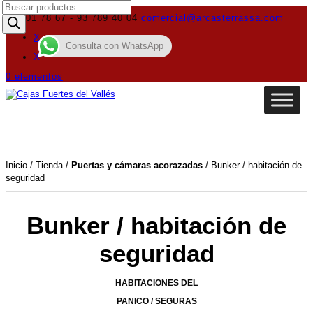
Búsqueda
de
619 01 78 67 - 93 789 40 04
comercial@arcasterrassa.com
productos
X
Consulta con WhatsApp
X
0 elementos
Inicio
/
Tienda
/
Puertas y cámaras acorazadas
/ Bunker / habitación de
seguridad
Bunker / habitación de
seguridad
HABITACIONES DEL
PANICO / SEGURAS