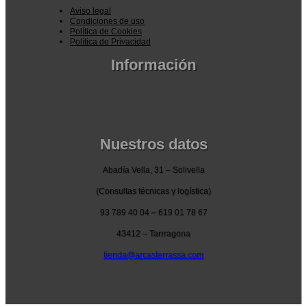
Aviso legal
Condiciones de uso
Política de Cookies
Política de Privacidad
Información
Pedidos por la pagina web
Pedido por teléfono o email
Envío y garantia
Pago seguro
Nuestros datos
Abadía Vella, 31 – Solivella
(Consultas técnicas y logística)
93 789 40 04 – 619 01 78 67
43412 – Tarrragona
tienda@arcasterrassa.com