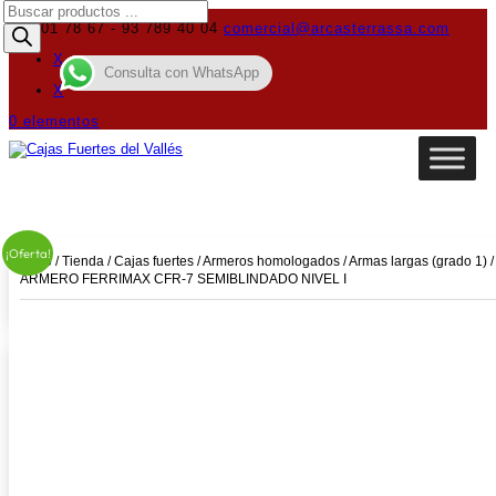
Búsqueda
de
619 01 78 67 - 93 789 40 04
comercial@arcasterrassa.com
productos
X
Consulta con WhatsApp
X
0 elementos
¡Oferta!
Inicio
/
Tienda
/
Cajas fuertes
/
Armeros homologados
/
Armas largas (grado 1)
/
ARMERO FERRIMAX CFR-7 SEMIBLINDADO NIVEL I