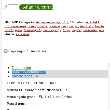
ARMERO
Añadir al carrito
FERRIMAX
CFR-
7
SEMIBLINDADO
SKU:
N/D
Categoría:
Armas largas (grado 1)
Etiquetas:
-1
,
1
,
1143
,
NIVEL
alta seguridad
,
arma
,
armas
,
armero
,
caja
,
de
,
en
,
ferrimax
,
fuerte
,
I
grado
,
grau
,
homologada
,
homologat
,
i
,
larga
,
negoci
,
seguretat
,
une
cantidad
Marca:
Ferrimax
Descripción
Información adicional
Valoraciones (0)
CONSULTAR DISPONIBILIDAD
Armero FERRIMAX semi blindado CFR-7.
Homologada grado I EN-1143-1 por Applus.
Para 8 armas.