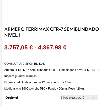
ARMERO FERRIMAX CFR-7 SEMIBLINDADO
NIVEL I
Rango
3.757,05
€
-
4.367,98
€
de
precios:
CONSULTAR DISPONIBILIDAD
desde
Armero FERRIMAX semi blindado CFR-7. Homologada nivel I EN 1143-1.
3.757,05 €
Kit para guardar 8 armas.
hasta
Espesor del blindaje: puerta 12mm, cuerpo de 65mm.
4.367,98 €
Medidas Alto 1600 x Ancho 580 x Fondo 400mm. Peso 420kg.
Opcional