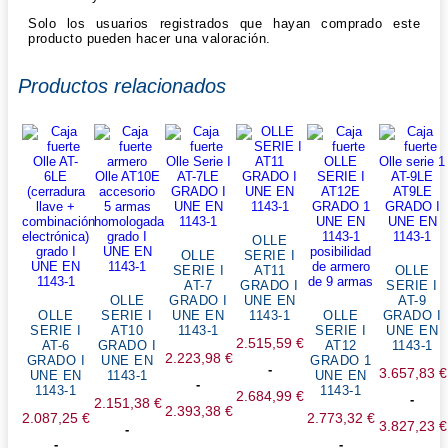
Solo los usuarios registrados que hayan comprado este
producto pueden hacer una valoración.
Productos relacionados
OLLE
OLLE
SERIE I
SERIE I
AT11
OLLE
AT-7
GRADO I
SERIE I
OLLE
GRADO I
UNE EN
AT-9
OLLE
SERIE I
UNE EN
1143-1
OLLE
GRADO I
SERIE I
AT10
1143-1
SERIE I
UNE EN
2.515,59
€
AT-6
GRADO I
AT12
1143-1
2.223,98
€
GRADO I
UNE EN
GRADO 1
-
3.657,83
€
UNE EN
1143-1
UNE EN
-
1143-1
1143-1
2.684,99
€
-
2.151,38
€
2.393,38
€
2.087,25
€
2.773,32
€
Rango
3.827,23
€
-
Rango
-
-
de