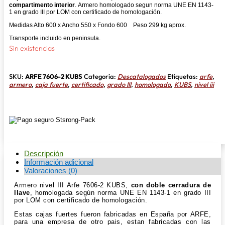
compartimento interior
. Armero homologado segun norma UNE EN 1143-
1 en grado III por LOM con certificado de homologación.
Medidas Alto 600 x Ancho 550 x Fondo 600 Peso 299 kg aprox.
Transporte incluido en peninsula.
Sin existencias
SKU:
ARFE 7606-2 KUBS
Categoría:
Descatalogados
Etiquetas:
arfe
,
armero
,
caja fuerte
,
certificado
,
grado III
,
homologado
,
KUBS
,
nivel iii
Descripción
Información adicional
Valoraciones (0)
Armero nivel III Arfe 7606-2 KUBS,
con doble cerradura de
llave
, homologada según norma UNE EN 1143-1 en grado III
por LOM con certificado de homologación.
Estas cajas fuertes fueron fabricadas en España por ARFE,
para una empresa de otro pais, estan fabricadas con las