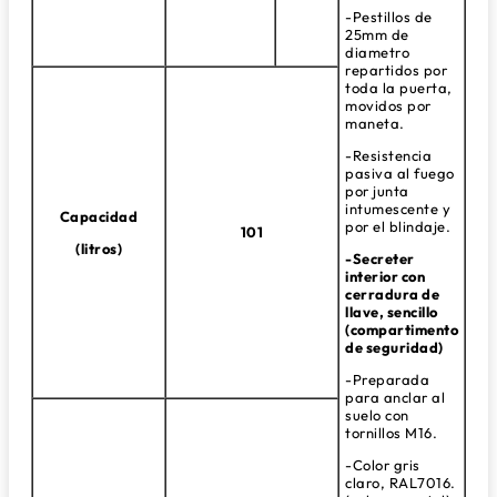
-Pestillos de
25mm de
diametro
repartidos por
toda la puerta,
movidos por
maneta.
-Resistencia
pasiva al fuego
por junta
intumescente y
Capacidad
por el blindaje.
101
(litros)
-Secreter
interior con
cerradura de
llave, sencillo
(compartimento
de seguridad)
-Preparada
para anclar al
suelo con
tornillos M16.
-Color gris
claro, RAL7016.