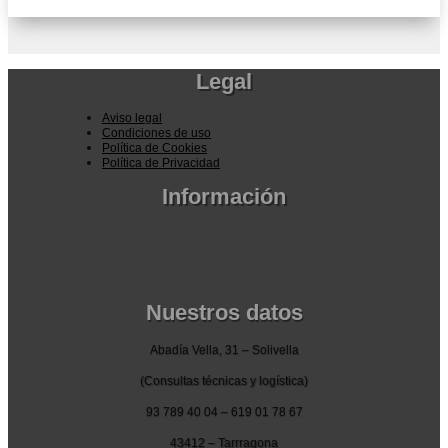
Legal
Aviso legal
Condiciones de uso
Política de Cookies
Política de Privacidad
Información
Pedidos por la pagina web
Pedido por teléfono o email
Envío y garantia
Pago seguro
Nuestros datos
Abadía Vella, 31 – Solivella
(Consultas técnicas y logística)
93 789 40 04 – 619 01 78 67
43412 – Tarrragona