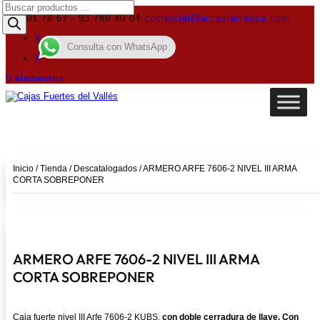
Búsqueda
de
619 01 78 67 - 93 789 40 04
comercial@arcasterrassa.com
productos
X
Consulta con WhatsApp
X
0 elementos
Inicio
/
Tienda
/
Descatalogados
/ ARMERO ARFE 7606-2 NIVEL III ARMA
CORTA SOBREPONER
ARMERO ARFE 7606-2 NIVEL III ARMA
CORTA SOBREPONER
Caja fuerte nivel III Arfe 7606-2 KUBS,
con doble cerradura de llave. Con