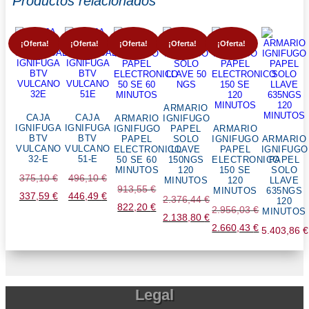
Productos relacionados
¡Oferta!
¡Oferta!
¡Oferta!
¡Oferta!
¡Oferta!
ARMARIO
CAJA
CAJA
ARMARIO
IGNIFUGO
IGNIFUGA
IGNIFUGA
IGNIFUGO
PAPEL
ARMARIO
BTV
BTV
PAPEL
SOLO
IGNIFUGO
ARMARIO
VULCANO
VULCANO
ELECTRONICO
LLAVE
PAPEL
IGNIFUGO
32-E
51-E
50 SE 60
150NGS
ELECTRONICO
PAPEL
MINUTOS
120
150 SE
SOLO
El
El
375,10
€
496,10
€
MINUTOS
120
LLAVE
El
913,55
€
MINUTOS
635NGS
precio
precio
337,59
€
El
446,49
€
El
2.376,44
€
120
precio
822,20
€
El
2.956,03
€
MINUTOS
original
original
precio
precio
El
2.138,80
€
original
precio
El
2.660,43
€
5.403,86
€
era:
era:
actual
actual
precio
El
era:
actual
precio
El
375,10 €.
496,10 €.
es:
es:
original
precio
913,55 €.
es:
original
precio
337,59 €.
446,49 €.
era:
actual
822,20 €.
era:
actual
2.376,44 €.
es:
Legal
2.956,03 €.
es:
2.138,80 €.