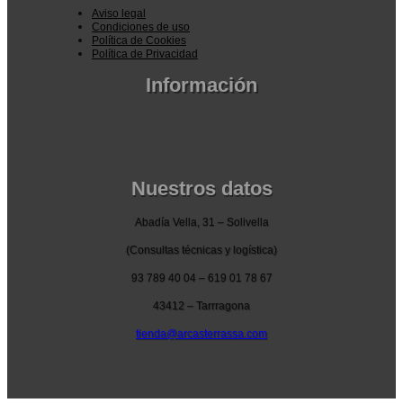
2.660,43 €.
Aviso legal
Condiciones de uso
Política de Cookies
Política de Privacidad
Información
Pedidos por la pagina web
Pedido por teléfono o email
Envío y garantia
Pago seguro
Nuestros datos
Abadía Vella, 31 – Solivella
(Consultas técnicas y logística)
93 789 40 04 – 619 01 78 67
43412 – Tarrragona
tienda@arcasterrassa.com