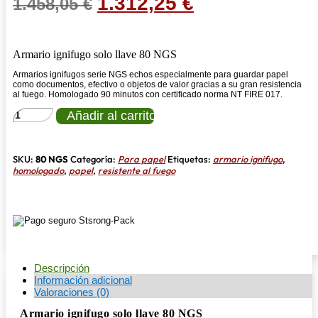
El
El
1.312,25
€
1.458,05
€
precio
precio
original
actual
Armario ignifugo solo llave 80 NGS
era:
es:
Armarios ignifugos serie NGS echos especialmente para guardar papel
1.458,05 €.
1.312,25 €.
como documentos, efectivo o objetos de valor gracias a su gran resistencia
al fuego. Homologado 90 minutos con certificado norma NT FIRE 017.
ARMARIO
Añadir al carrito
IGNIFUGO
PAPEL
SOLO
LLAVE
SKU:
80 NGS
Categoría:
Para papel
Etiquetas:
armario ignifugo
,
80NGS
homologado
,
papel
,
resistente al fuego
90
MINUTOS
cantidad
Descripción
Información adicional
Valoraciones (0)
Armario ignifugo solo llave 80 NGS