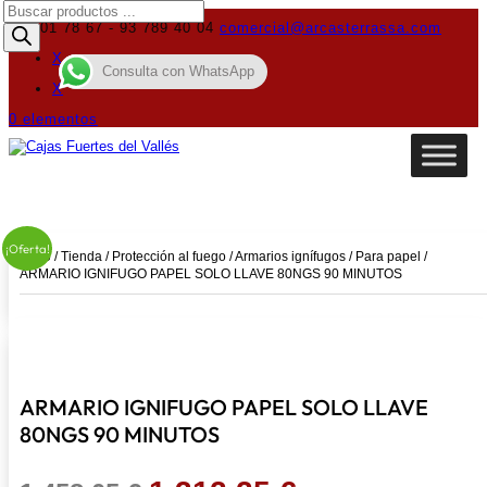
Búsqueda
de
619 01 78 67 - 93 789 40 04
comercial@arcasterrassa.com
productos
X
Consulta con WhatsApp
X
0 elementos
¡Oferta!
Inicio
/
Tienda
/
Protección al fuego
/
Armarios ignífugos
/
Para papel
/
ARMARIO IGNIFUGO PAPEL SOLO LLAVE 80NGS 90 MINUTOS
ARMARIO IGNIFUGO PAPEL SOLO LLAVE
80NGS 90 MINUTOS