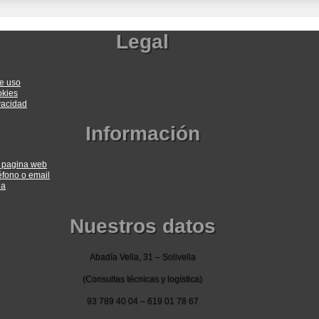
Legal
e uso
okies
ivacidad
Información
a pagina web
éfono o email
ia
Nuestros datos
Abadía Vella, 31 – Solivella
(Consultas técnicas y logística)
93 789 40 04 – 619 01 78 67