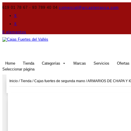
619 01 78 67 - 93 789 40 04
comercial@arcasterrassa.com
X
X
0 elementos
Home
Tienda
Categorías
Marcas
Servicios
Ofertas
Seleccionar página
Inicio
/
Tienda
/
Cajas fuertes de segunda mano
/
ARMARIOS DE CHAPA Y 