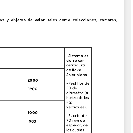
os y objetos de valor, tales como colecciones, camaras,
-Sistema de
cierre con
cerradura
de llave
Soler plana.
2000
-Pestillos de
20 de
1900
diámetro (4
horizontales
+ 2
verticales).
1000
-Puerta de
70 mm de
980
espesor, de
los cuales