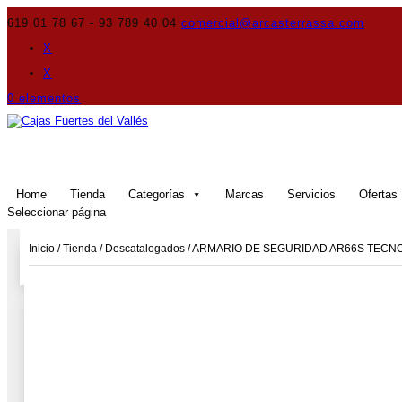
619 01 78 67 - 93 789 40 04
comercial@arcasterrassa.com
X
X
0 elementos
Home
Tienda
Categorías
Marcas
Servicios
Ofertas
Seleccionar página
Inicio
/
Tienda
/
Descatalogados
/ ARMARIO DE SEGURIDAD AR66S TECNO