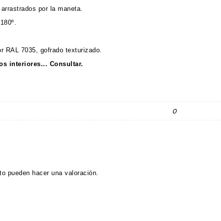
r) arrastrados por la maneta.
 180º.
or RAL 7035, gofrado texturizado.
 interiores... Consultar.
0
to pueden hacer una valoración.