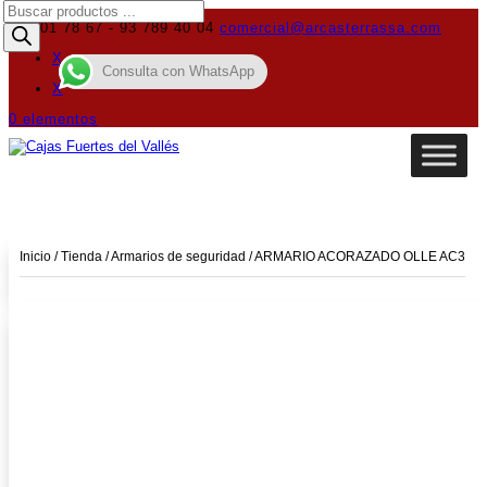
Búsqueda
de
619 01 78 67 - 93 789 40 04
comercial@arcasterrassa.com
productos
X
Consulta con WhatsApp
X
0 elementos
Inicio
/
Tienda
/
Armarios de seguridad
/ ARMARIO ACORAZADO OLLE AC3