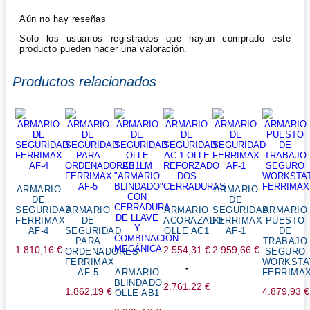
Aún no hay reseñas
Solo los usuarios registrados que hayan comprado este
producto pueden hacer una valoración.
Productos relacionados
ARMARIO
ARMARIO
DE
DE
SEGURIDAD
ARMARIO
ARMARIO
SEGURIDAD
ARMARIO
FERRIMAX
DE
ACORAZADO
FERRIMAX
PUESTO
AF-4
SEGURIDAD
OLLE AC1
AF-1
DE
PARA
TRABAJO
1.810,16
€
2.554,31
€
2.959,66
€
ORDENADORES
SEGURO
FERRIMAX
WORKSTA
-
AF-5
ARMARIO
FERRIMA
BLINDADO
2.761,22
€
1.862,19
€
4.879,93
€
OLLE AB1
Rango