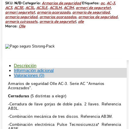
cantidad
SKU:
N/D
Categoría:
Armarios de seguridad
Etiquetas:
ac
,
AC-3
,
AC3
,
AC3E
,
AC3L
,
AC3LE
,
AC3LM
,
AC3M
,
armari de seguretat
,
armari seguretat
,
armario acorazado
,
armario de seguridad
,
armario seguridad
,
armarios acorazados
,
armarios de seguridad
,
armaris cuirassats
,
armaris de seguretat
,
olle
Marca:
Olle
Descripción
Información adicional
Valoraciones (0)
Armarios de seguridad Olle AC-3. Serie AC "Armarios
Acorazados".
Cerraduras
(5 distintas a elegir)
-Cerradura de llave gorjas de doble pala. 2 llaves. Referencia
AB3L.
-Combinación mecánica de tres discos. Referencia AB3M.
-Combinación electrónica Pulse Tecnosicurezza* Referencia
AB3E.