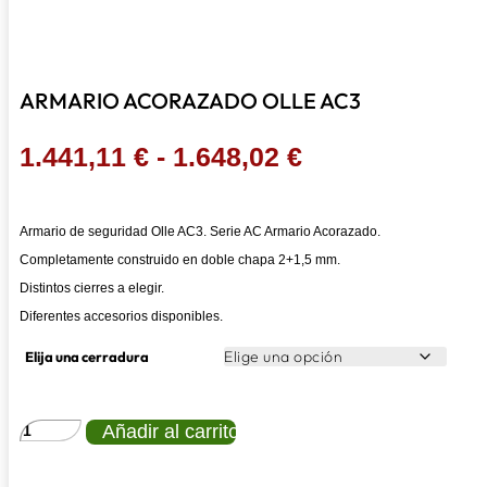
ARMARIO ACORAZADO OLLE AC3
Rango
1.441,11
€
-
1.648,02
€
de
precios:
Armario de seguridad Olle AC3. Serie AC Armario Acorazado.
desde
Completamente construido en doble chapa 2+1,5 mm.
1.441,11 €
Distintos cierres a elegir.
hasta
Diferentes accesorios disponibles.
1.648,02 €
Elija una cerradura
ARMARIO
Añadir al carrito
ACORAZADO
OLLE
AC3