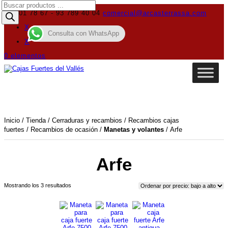
Búsqueda
de
619 01 78 67 - 93 789 40 04
comercial@arcasterrassa.com
productos
X
Consulta con WhatsApp
X
0 elementos
Inicio
/
Tienda
/
Cerraduras y recambios
/
Recambios cajas
fuertes
/
Recambios de ocasión
/
Manetas y volantes
/ Arfe
Arfe
Ordenado
Mostrando los 3 resultados
por
precio:
bajo
a
alto