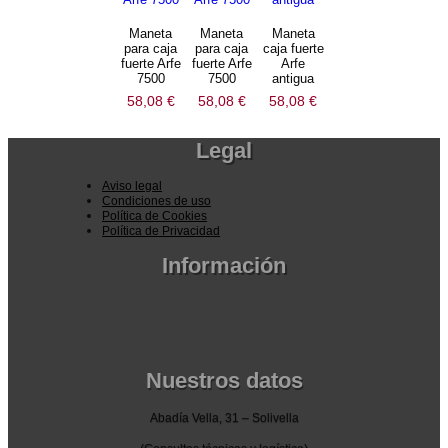
Maneta
Maneta
Maneta
para caja
para caja
caja fuerte
fuerte Arfe
fuerte Arfe
Arfe
7500
7500
antigua
58,08
€
58,08
€
58,08
€
Legal
Aviso legal
Condiciones de uso
Política de Cookies
Política de Privacidad
Información
Pedidos por la pagina web
Pedido por teléfono o email
Envío y garantia
Pago seguro
Nuestros datos
Abadía Vella, 31 – Solivella